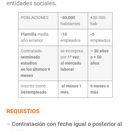
entidades sociales
.
POBLACIONES
-30.000
+
30.000
habitantes
hab
Plantilla
media
-10
-5
año anterior
empleados
empleados
Contratado
se incorpora
– 30 años
terminado
por
1ª vez
o + 50
estudios
al mercado
años
en los últimos 9
laboral
meses
Inscrito como
al menos 1
6 meses o
Desempleado
mes.
más
REQUISTIOS
–
Contratación con fecha igual o posterior al