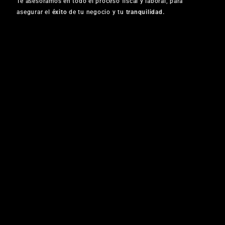
Te asesoramos en todo el proceso fiscal y laboral, para
asegurar el
éxito
de tu negocio y tu
tranquilidad.