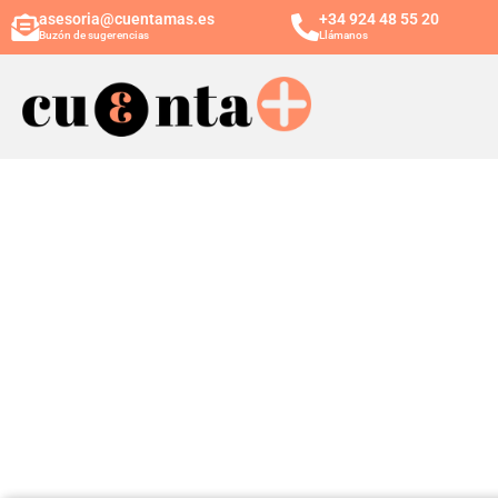
asesoria@cuentamas.es
+34 924 48 55 20
Buzón de sugerencias
Llámanos