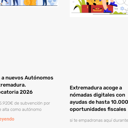
 a nuevos Autónomos
tremadura.
Extremadura acoge a
catoria 2026
nómadas digitales con
ayudas de hasta 10.000
5.920€ de subvención por
oportunidades fiscales
e alta como autónomo
leyendo
si te empadronas aquí durante