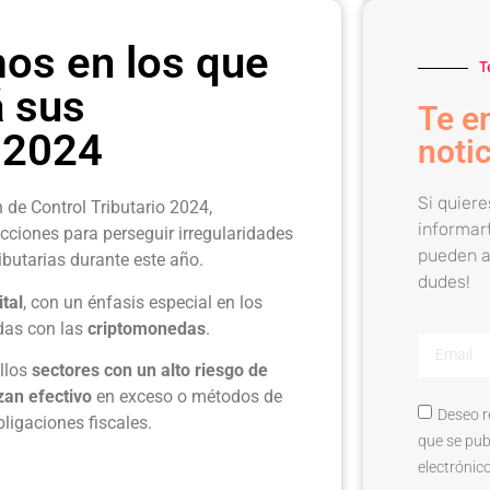
os en los que
T
 sus
Te e
 2024
notic
Si quiere
de Control Tributario 2024,
informart
ecciones para perseguir irregularidades
pueden a
ibutarias durante este año.
dudes!
tal
, con un énfasis especial en los
das con las
criptomonedas
.
llos
sectores con un alto riesgo de
izan efectivo
en exceso o métodos de
Deseo r
ligaciones fiscales.
que se pub
electrónico