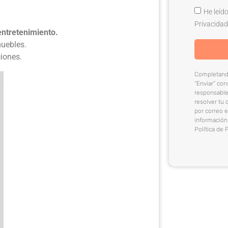
He leído
Privacidad
entretenimiento.
muebles.
iones.
Completando
“Enviar” c
responsable
resolver tu 
por correo 
información
Política de 