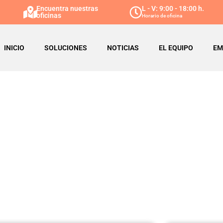
Encuentra nuestras
L - V: 9:00 - 18:00 h.
oficinas
Horario de oficina
INICIO
SOLUCIONES
NOTICIAS
EL EQUIPO
EM