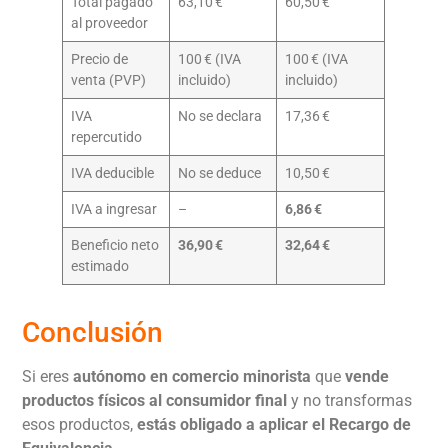
Total pagado
63,10 €
60,50 €
al proveedor
Precio de
100 € (IVA
100 € (IVA
venta (PVP)
incluido)
incluido)
IVA
No se declara
17,36 €
repercutido
IVA deducible
No se deduce
10,50 €
IVA a ingresar
–
6,86 €
Beneficio neto
36,90 €
32,64 €
estimado
Conclusión
Si eres
autónomo en comercio minorista
que
vende
productos físicos al consumidor final
y no transformas
esos productos,
estás obligado a aplicar el Recargo de